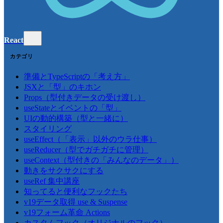
React
カテゴリ
準備とTypeScriptの「考え方」
JSXと「型」のキホン
Props（型付きデータの受け渡し）
useStateとイベントの「型」
UIの動的構築（型と一緒に）
スタイリング
useEffect（「表示」以外のウラ仕事）
useReducer（型でガチガチに管理）
useContext（型付きの「みんなのデータ」）
動きをサクサクにする
useRef 集中講座
知ってると便利なフックたち
v19データ取得 use & Suspense
v19フォーム革命 Actions
カスタムフック（オリジナルのフック）